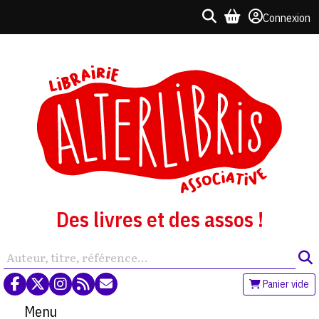
Connexion
Des livres et des assos !
Panier vide
Menu