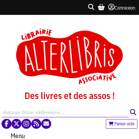
Connexion
Des livres et des assos !
Panier vide
Menu