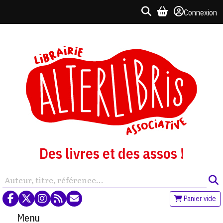
Connexion
Des livres et des assos !
Panier vide
Menu