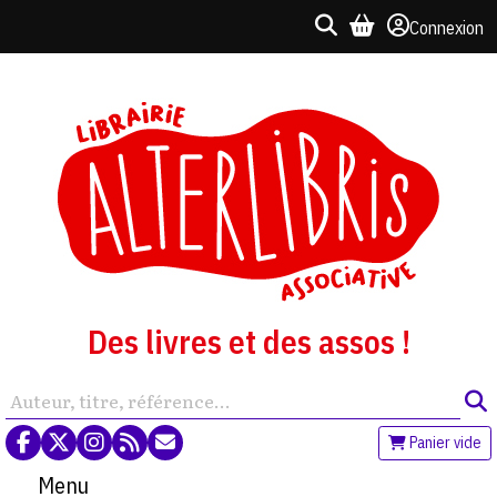
Connexion
Des livres et des assos !
Panier vide
Menu